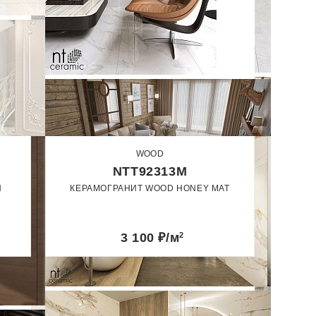
WOOD
NTT92313M
N
КЕРАМОГРАНИТ WOOD HONEY MAT
20 х 120
Матовый
3 100
₽/м
2