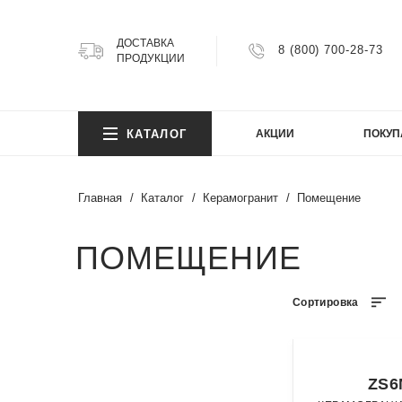
ДОСТАВКА
8 (800) 700-28-73
ПРОДУКЦИИ
КОЛ
КАТАЛОГ
АКЦИИ
ПОКУП
Argillit
Atlas
Главная
Каталог
Керамогранит
Помещение
Atlas 
Axion
КОЛ
ПОМЕЩЕНИЕ
Bright
Cemen
Cosmi
Сортировка
Argillit
FIJI
Atlas
Granit
Atlas 
Gravel
ZS6
Axion
Infinity