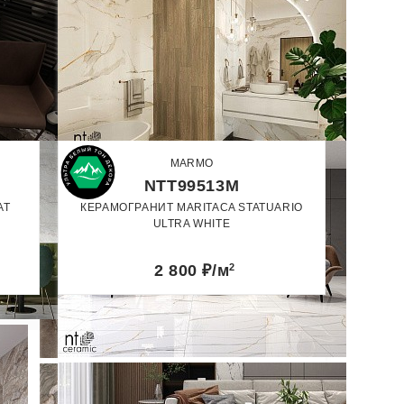
MARMO
NTT99513M
AT
КЕРАМОГРАНИТ MARITACA STATUARIO
ULTRA WHITE
60 x 120
2 800
₽/м
2
Полированный