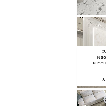
QU
NS6
КЕРАМО
60 x
Лап
3