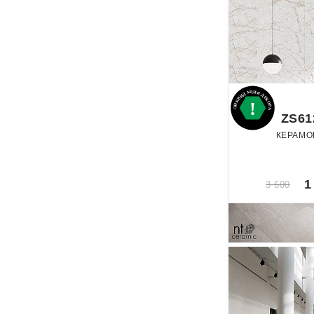
ZS61
КЕРАМО
По
1
3 600