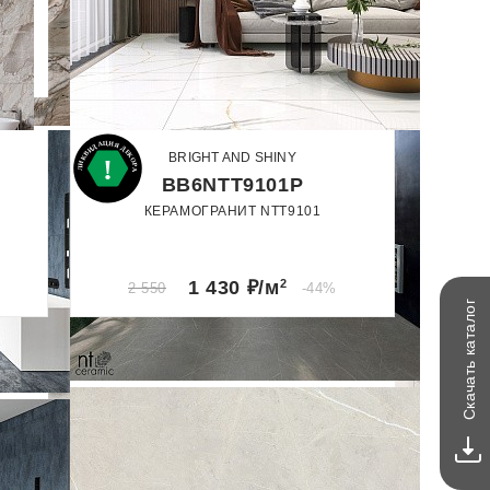
BRIGHT AND SHINY
BB6NTT9101P
КЕРАМОГРАНИТ NTT9101
60 x 60
60 x 120
Полированный
1 430
₽/м
2
2 550
-44%
каталог
Скачать