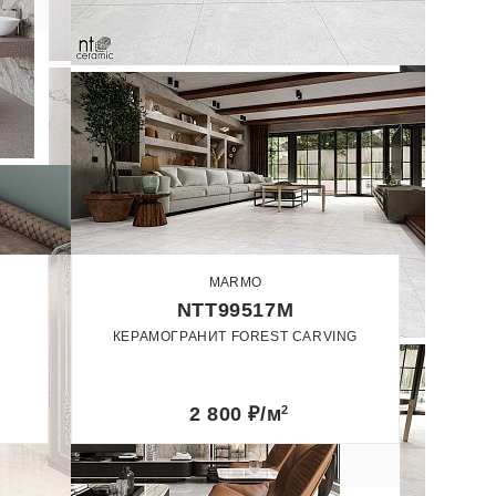
MARMO
NTT99517M
КЕРАМОГРАНИТ FOREST CARVING
60 x 120
Карвинг
2 800
₽/м
2