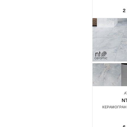
Granit
По
2
A
N
КЕРАМОГРАН
По