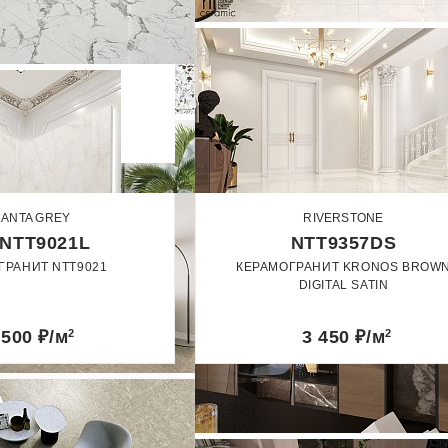
ANTA GREY
RIVERSTONE
NTT9021L
NTT9357DS
ГРАНИТ NTT9021
КЕРАМОГРАНИТ KRONOS BROW
DIGITAL SATIN
 60
60 x 120
60 x 120
патированный
 500
₽/м
2
3 450
₽/м
2
Сатин