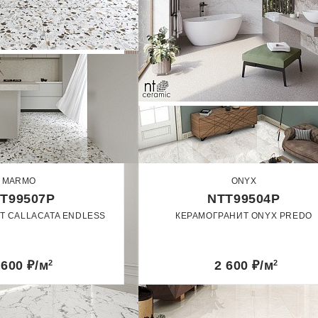
MARMO
ONYX
T99507P
NTT99504P
Т CALLACATA ENDLESS
КЕРАМОГРАНИТ ONYX PREDO
60 x 120
60 x 120
лированный
Полированный
 600
₽/м
2
2 600
₽/м
2