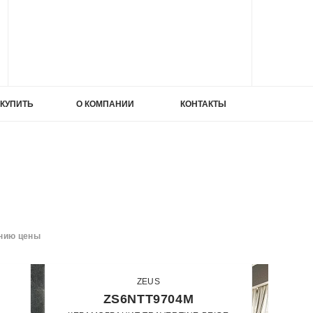
ИЕ
 КУПИТЬ
О КОМПАНИИ
КОНТАКТЫ
ИЕ
ата
нию цены
ZEUS
ата
ZS6NTT9704M