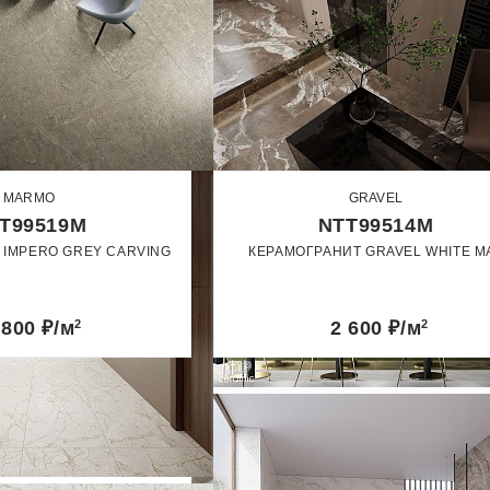
MARMO
GRAVEL
T99519M
NTT99514M
 IMPERO GREY CARVING
КЕРАМОГРАНИТ GRAVEL WHITE M
60 x 120
60 x 120
Карвинг
Матовый
 800
₽/м
2
2 600
₽/м
2