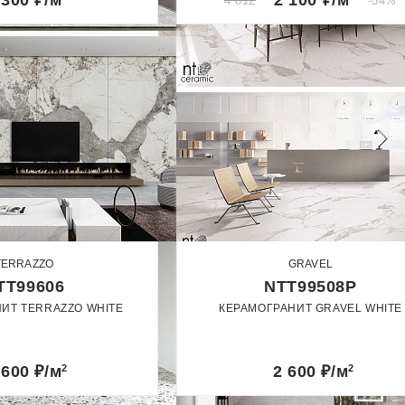
 300
₽/м
2 100
₽/м
4 612
-54%
TERRAZZO
GRAVEL
TT99606
NTT99508P
ИТ TERRAZZO WHITE
КЕРАМОГРАНИТ GRAVEL WHITE
60 x 120
60 x 120
Матовый
Полированный
 600
₽/м
2
2 600
₽/м
2