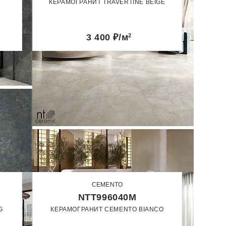
КЕРАМОГРАНИТ TRAVERTINE BEIGE
60 x 60
60 x 120
Матовый
3 400
₽/м
2
ИЕ
ИЕ
CEMENTO
NTT996040M
G
КЕРАМОГРАНИТ CEMENTO BIANCO
60 x 60
60 x 120