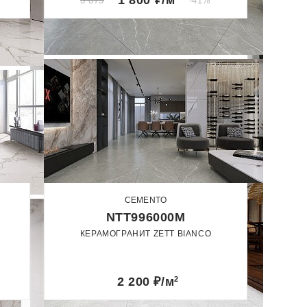
1 800
₽/м
3 075
-41%
CEMENTO
NTT996000M
КЕРАМОГРАНИТ ZETT BIANCO
60 x 60
60 x 120
Матовый
2 200
₽/м
2