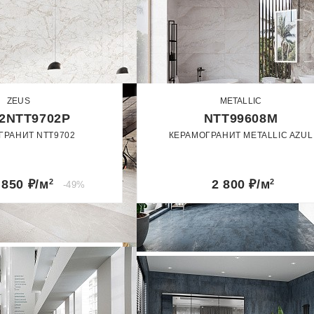
ZEUS
METALLIC
2NTT9702P
NTT99608M
ГРАНИТ NTT9702
КЕРАМОГРАНИТ METALLIC AZUL
60 x 120
60 x 120
лированный
Матовый
 850
₽/м
2
2 800
₽/м
2
-49%