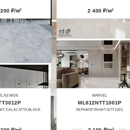
e
Скачать pdf
60 х 120
Для улицы
лированный
Карвинг
 200
₽/м
2
2 400
₽/м
2
20 x 120
Для фартука
90 х 180
120 х 240
120 х 270
120 х 280
TLAS WIDE
MARVEL
TT3012P
ML612NTT1001P
ИТ CALACATTA BLACK
КЕРАМОГРАНИТ NTT1001
120 х 240
60 x 120
лированный
Полированный
2
2