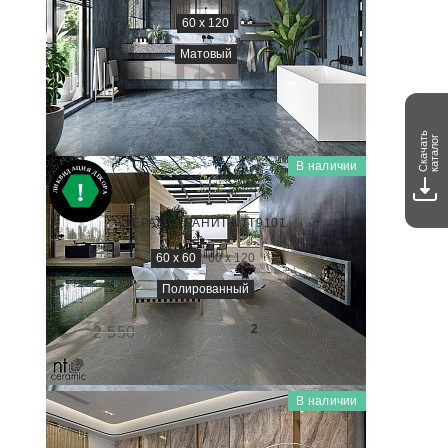
60 x 120
Матовый
2 800
₽/м
2
Скачать
каталог
В наличии
BRIGHT AND SHINY
BB6NTT9101P
КЕРАМОГРАНИТ NTT9101
60 x 60
60 x 120
Полированный
1 430
₽/м
2
2 550
-44%
В наличии
GRAVEL
NTT99522P