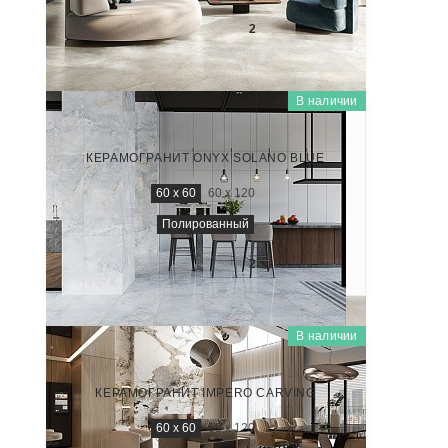
3 400
₽/м
2
В наличии
ONYX
NTT995100P
КЕРАМОГРАНИТ ONYX SOLANO BLUE
60 x 60
60 x 120
Полированный
2 200
₽/м
2
В наличии
MARMO
NTT995180M
КЕРАМОГРАНИТ IMPERO CARVING
60 x 60
60 x 120