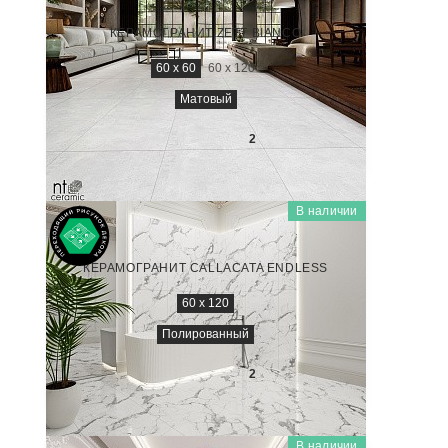
NTT996000M
КЕРАМОГРАНИТ ZETT BIANCO
60 x 60
60 x 120
Матовый
2 200
₽/м
2
В наличии
MARMO
NTT99507P
КЕРАМОГРАНИТ CALLACATA ENDLESS
60 x 120
Полированный
2 600
₽/м
2
В наличии