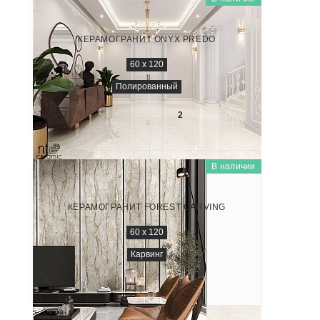
ONYX
NTT99504P
КЕРАМОГРАНИТ ONYX PREDO
60 x 120
Полированный
2 600
₽/м
2
В наличии
MARMO
NTT99517M
КЕРАМОГРАНИТ FOREST CARVING
60 x 120
Карвинг
2 800
₽/м
2