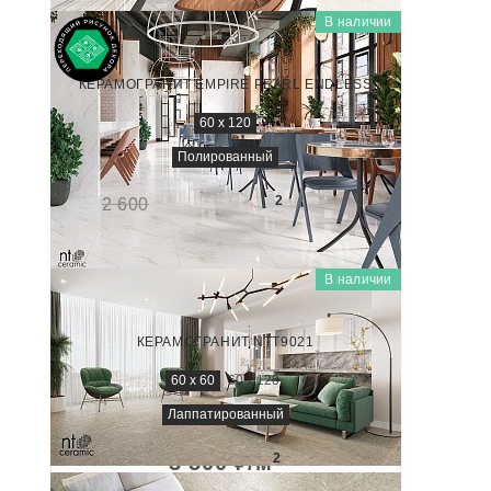
В наличии
MARMO
NTT99525P
КЕРАМОГРАНИТ EMPIRE PEARL ENDLESS
60 x 120
Полированный
2 350
₽/м
2
2 600
-10%
В наличии
QUANTA GREY
NS6NTT9021L
КЕРАМОГРАНИТ NTT9021
60 x 60
60 x 120
Лаппатированный
3 500
₽/м
2