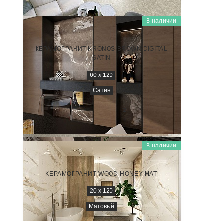
В наличии
RIVERSTONE
NTT9357DS
КЕРАМОГРАНИТ KRONOS BROWN DIGITAL
SATIN
60 x 120
Сатин
3 450
₽/м
2
В наличии
WOOD
NTT92313M
КЕРАМОГРАНИТ WOOD HONEY MAT
20 х 120
Матовый