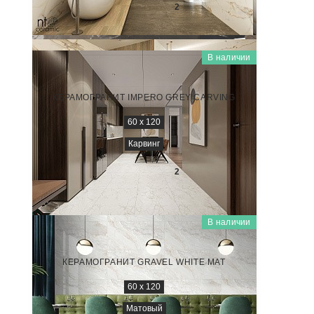
3 100
₽/м
2
В наличии
MARMO
NTT99519M
КЕРАМОГРАНИТ IMPERO GREY CARVING
60 x 120
Карвинг
2 800
₽/м
2
В наличии
GRAVEL
NTT99514M
КЕРАМОГРАНИТ GRAVEL WHITE MAT
60 x 120
Матовый