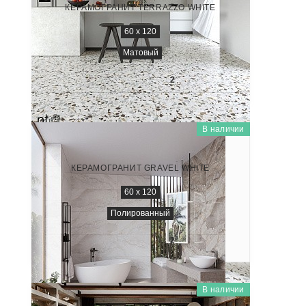
КЕРАМОГРАНИТ TERRAZZO WHITE
60 x 120
Матовый
2 600
₽/м
2
В наличии
GRAVEL
NTT99508P
КЕРАМОГРАНИТ GRAVEL WHITE
60 x 120
Полированный
2 600
₽/м
2
В наличии
CEMENTO