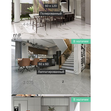
60 x 120
Полированный
2 100
₽/м
2
4 612
-54%
В наличии
PIETRA
PT6NTT1102L
КЕРАМОГРАНИТ NTT1102
60 x 60
60 x 120
Лаппатированный
1 800
₽/м
2
3 075
-41%
В наличии
TERRAZZO
NTT99606