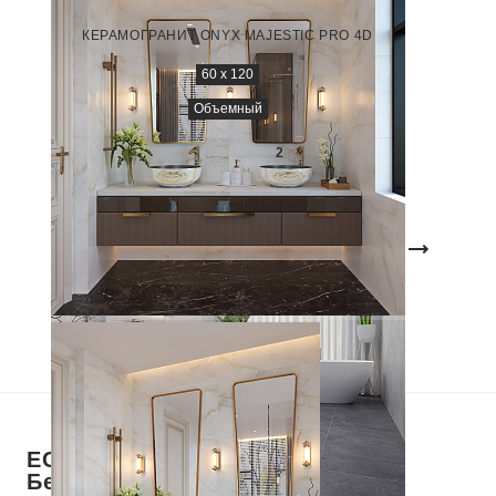
NTTVL99953D
КЕРАМОГРАНИТ ONYX MAJESTIC PRO 4D
60 x 120
Объемный
3 000
₽/м
2
1
2
3
4
ЕСТЬ ВОПРОСЫ? ЗВОНИТЕ!
Бесплатный звонок по РФ