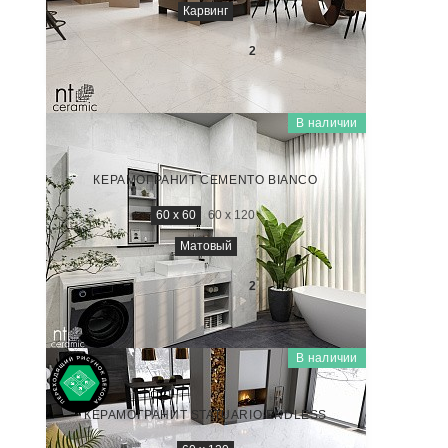
Карвинг
2 400
₽/м
2
В наличии
CEMENTO
NTT996040M
КЕРАМОГРАНИТ CEMENTO BIANCO
60 x 60
60 x 120
Матовый
2 200
₽/м
2
В наличии
MARMO
NTT99506P
КЕРАМОГРАНИТ STATUARIO ENDLESS