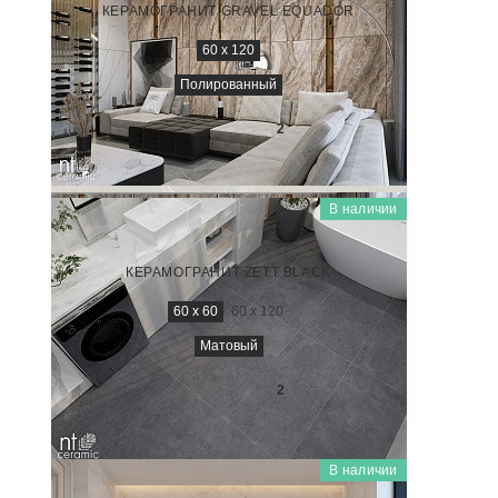
КЕРАМОГРАНИТ GRAVEL EQUADOR
60 x 120
Полированный
2 600
₽/м
2
В наличии
CEMENTO
NTT996020M
КЕРАМОГРАНИТ ZETT BLACK
60 x 60
60 x 120
Матовый
2 200
₽/м
2
В наличии
ONYX