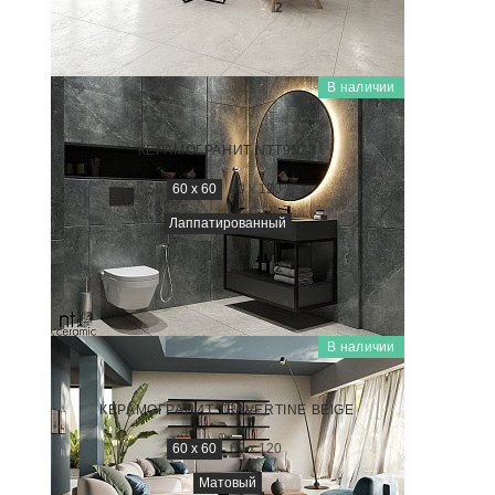
3 400
₽/м
2
В наличии
QUANTA GREY
NS6NTT9023L
КЕРАМОГРАНИТ NTT9023
60 x 60
60 x 120
Лаппатированный
3 500
₽/м
2
В наличии
ZEUS
ZS6NTT9704M
КЕРАМОГРАНИТ TRAVERTINE BEIGE
60 x 60
60 x 120
Матовый