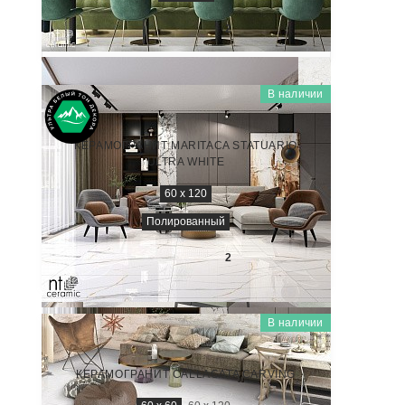
2 600
₽/м
2
В наличии
MARMO
NTT99513M
КЕРАМОГРАНИТ MARITACA STATUARIO
ULTRA WHITE
60 x 120
Полированный
2 800
₽/м
2
В наличии
MARMO
NTT996070M
КЕРАМОГРАНИТ CALLACATA CARVING