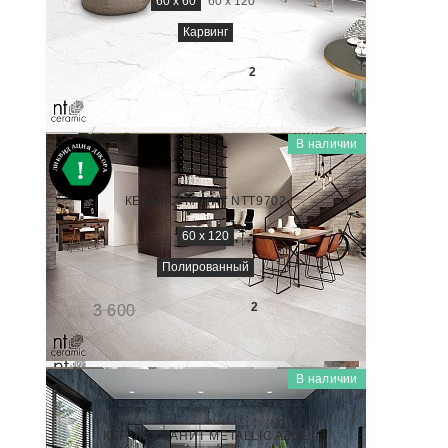
60 x 60
60 x 120
Карвинг
2 400
₽/м
2
В наличии
ZEUS
ZS612NTT9702P
КЕРАМОГРАНИТ NTT9702
60 x 120
Полированный
1 850
₽/м
2
3 600
-49%
В наличии
METALLIC
NTT99608M
КЕРАМОГРАНИТ METALLIC AZUL