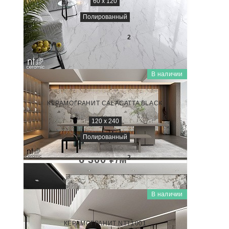
60 x 120
Полированный
2 600
₽/м
2
В наличии
ATLAS WIDE
NTT3012P
КЕРАМОГРАНИТ CALACATTA BLACK
120 х 240
Полированный
6 300
₽/м
2
В наличии
MARVEL
ML612NTT1001P
КЕРАМОГРАНИТ NTT1001