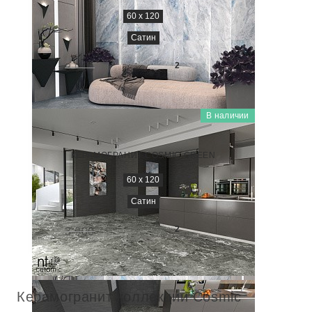
60 x 120
Сатин
1 600
₽/м
2
3 900
-59%
В наличии
COSMIC
NTT9117
КЕРАМОГРАНИТ COSMIC GREEN
60 x 120
Сатин
1 600
₽/м
2
3 900
-59%
Керамогранит коллекции Cosmic