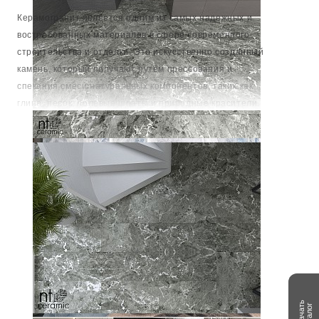
Керамогранит является одним из самых надежных и
востребованных материалов в сфере современного
строительства и отделки. Это искусственно созданный
камень, который получают путём прессования и
спекания смеси натуральных компонентов, таких как
глина, песок, полевые шпаты и природные красители.
Процесс производства происходит при высоких
Читать далее
температурах, что придает керамограниту выдающиеся
характеристики: он имеет низкое водопоглощение,
высокую прочность, износостойкость и устойчивость к
внешним воздействиям.
Переходя к уникальности коллекции керамогранита
"Cosmic", стоит отметить, что она воплощает не просто
технические качества материала, но и дарит владельцам
целую вселенную под ногами. "Cosmic" – это
олицетворение инновационных подходов в дизайне
Скачать
каталог
керамогранита, где вдохновение черпается из самых