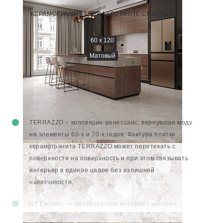
NTTVL99847D
КЕРАМОГРАНИТ TERRAZZO WHITE CREATIVE
4D
60 x 120
Матовый
3 100
₽/м
2
TERRAZZO – коллекция-ренессанс, вернувшая моду
на элементы 60-х и 70-х годов. Фактура
плитки
керамогранита
TERRAZZO может перетекать с
поверхности на поверхность и при этом связывать
интерьер в единое целое без излишней
навязчивости.
NT Ceramic — дизайнерский
интернет-магазин
керамогранитной плитки
с шоурумом в Москве.