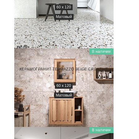
60 x 120
Матовый
2 600
₽/м
2
В наличии
TERRAZZO
NTTVL99846D
КЕРАМОГРАНИТ TERRAZZO BEIGE CREATIVE
4D
60 x 120
Матовый
3 100
₽/м
2
В наличии
TERRAZZO