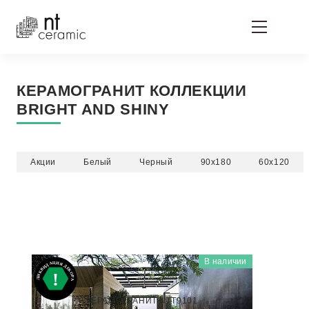
КЕРАМОГРАНИТ КОЛЛЕКЦИИ
BRIGHT AND SHINY
Акции
Белый
Черный
90x180
60x120
В наличии
BRIGHT AND SHINY
BB6NTT9101P
КЕРАМОГРАНИТ NTT9101