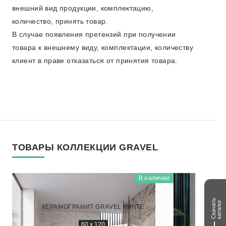
внешний вид продукции, комплектацию,
количество, принять товар.
В случае появления претензий при получении
товара к внешнему виду, комплектации, количеству
клиент в праве отказаться от принятия товара.
ТОВАРЫ КОЛЛЕКЦИИ GRAVEL
В наличии
GRAVEL
NTT99508P
Скачать
каталог
КЕРАМОГРАНИТ GRAVEL WHITE
КЕРАМОГ
60 x 120