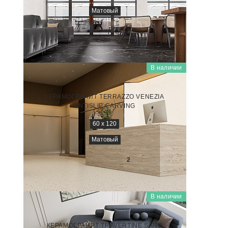
Матовый
3 450
₽/м
2
В наличии
НАТУРАЛЬНЫЙ КАМЕНЬ (NATURAL STONE)
NTT9520AC
КЕРАМОГРАНИТ TERRAZZO VENEZIA
ANTISLIP CARVING
60 x 120
Матовый
3 450
₽/м
2
В наличии
НАТУРАЛЬНЫЙ КАМЕНЬ (NATURAL STONE)
NTT9514AC
КЕРАМОГРАНИТ TRAVERTINE SAND