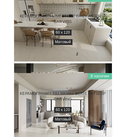
НАТУРАЛЬНЫЙ КАМЕНЬ (NATURAL STONE)
NTT9511AC
КЕРАМОГРАНИТ LIMESTONE GREY ANTISLIP
CARVING
60 x 120
Матовый
3 450
₽/м
2
В наличии
НАТУРАЛЬНЫЙ КАМЕНЬ (NATURAL STONE)
NTT9512AC
КЕРАМОГРАНИТ TAJ MAHAL BEIGE ANTISLIP
CARVING
60 x 120
Матовый
3 450
₽/м
2