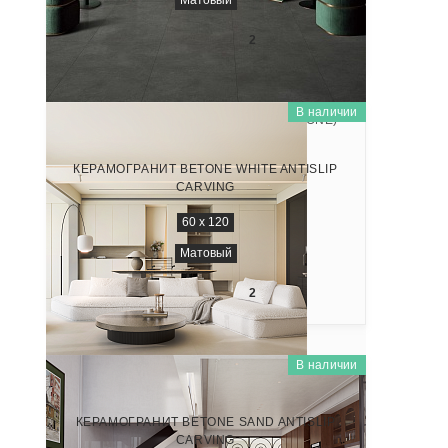
Матовый
3 450
₽/м
2
В наличии
НАТУРАЛЬНЫЙ КАМЕНЬ (NATURAL STONE)
NTT9515AC
КЕРАМОГРАНИТ BETONE WHITE ANTISLIP
CARVING
60 x 120
Матовый
3 450
₽/м
2
В наличии
НАТУРАЛЬНЫЙ КАМЕНЬ (NATURAL STONE)
NTT9516AC
КЕРАМОГРАНИТ BETONE SAND ANTISLIP
CARVING