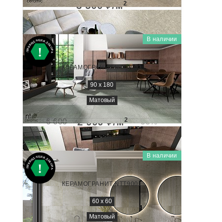
3 500
₽/м
2
В наличии
PUNK
MC918NTT9003M
КЕРАМОГРАНИТ NTT9003
90 x 180
Матовый
2 990
₽/м
2
6 600
-55%
В наличии
PUNK
MC6NTT9001M
КЕРАМОГРАНИТ NTT9001
60 x 60
Матовый