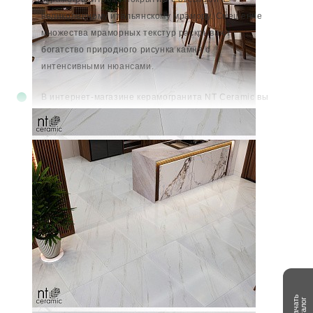
великолепному итальянскому мрамору. Смешение
множества мраморных текстур раскрывают
богатство природного рисунка камня с
интенсивными нюансами.
В
интернет-магазине керамогранита
NT Ceramic вы
можете получить консультацию по коллекции
Читать далее
MARMORI.
Скачать
каталог