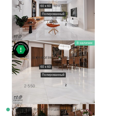
60 x 60
60 x 120
Полированный
1 730
₽/м
2
2 550
-32%
В наличии
MARMORI
BK6NTT9401P
КЕРАМОГРАНИТ NTT9401
60 x 60
60 x 120
Полированный
1 730
₽/м
2
2 550
-32%
Коллекция MARMORI отдает дань уважения
керамогранитному покрытию
с отсылкой к