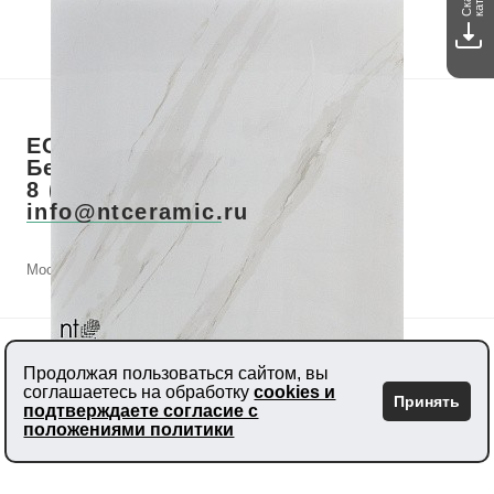
ЕСТЬ ВОПРОСЫ? ЗВОНИТЕ!
Бесплатный звонок по РФ
8 (800) 700-28-73
info@ntceramic.ru
Москва, Летниковская, д. 2, стр.1, этаж 11
КАТАЛОГ ПРОДУКЦИИ
Продолжая пользоваться сайтом, вы
соглашаетесь на обработку
cookies и
Принять
подтверждаете согласие с
ПОКУПАТЕЛЮ
положениями политики
КОМПАНИЯ