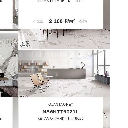
CK
КЕРАМОГРАНИТ NTT1001
60 x 120
Полированный
2 100
₽/м
2
4 612
-54%
ИЕ
ИЕ
QUANTA GREY
NS6NTT9021L
E
КЕРАМОГРАНИТ NTT9021
60 x 60
60 x 120