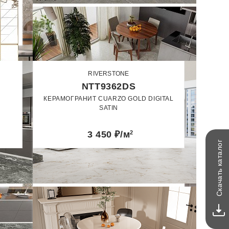
RIVERSTONE
NTT9362DS
КЕРАМОГРАНИТ CUARZO GOLD DIGITAL
SATIN
60 x 120
3 450
₽/м
2
Сатин
каталог
Скачать