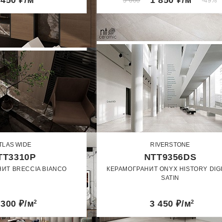
 450
₽/м
1 850
₽/м
3 600
-49%
Сатин
TLAS WIDE
RIVERSTONE
TT3310P
NTT9356DS
ИТ BRECCIA BIANCO
КЕРАМОГРАНИТ ONYX HISTORY DIG
SATIN
120 х 240
60 x 120
лированный
 300
₽/м
2
3 450
₽/м
2
Сатин