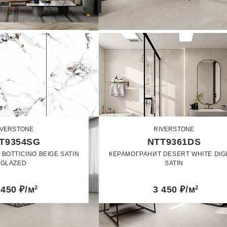
IVERSTONE
RIVERSTONE
T9354SG
NTT9361DS
BOTTICINO BEIGE SATIN
КЕРАМОГРАНИТ DESERT WHITE DIG
GLAZED
SATIN
60 x 120
60 x 120
 450
₽/м
2
3 450
₽/м
2
Сатин
Сатин