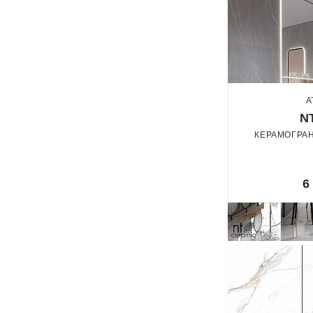
A
N
КЕРАМОГРАН
По
6