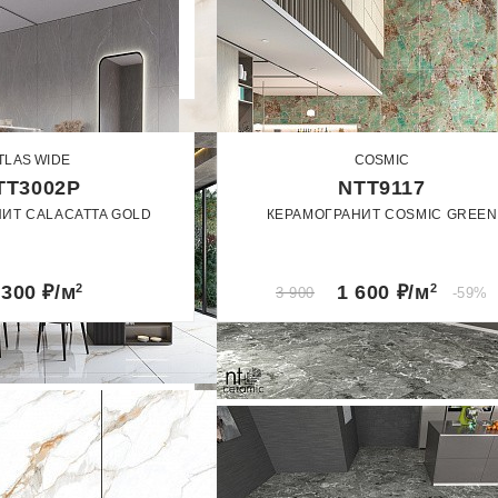
TLAS WIDE
COSMIC
TT3002P
NTT9117
ИТ CALACATTA GOLD
КЕРАМОГРАНИТ COSMIC GREEN
120 х 240
60 x 120
лированный
Сатин
 300
₽/м
2
1 600
₽/м
2
3 900
-59%