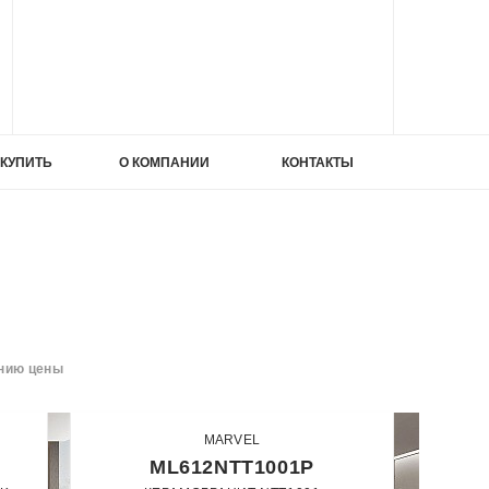
ИЕ
 КУПИТЬ
О КОМПАНИИ
КОНТАКТЫ
ИЕ
ата
нию цены
MARVEL
ата
ML612NTT1001P