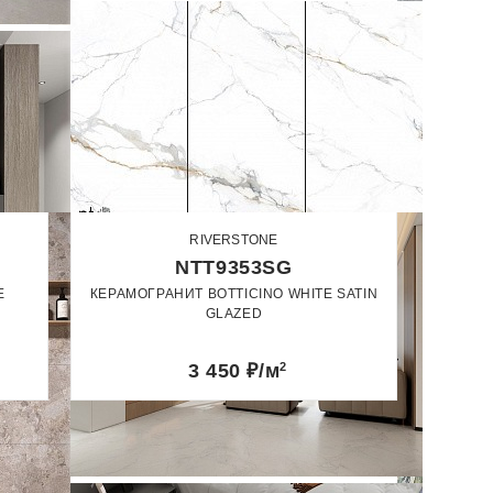
RIVERSTONE
NTT9353SG
E
КЕРАМОГРАНИТ BOTTICINO WHITE SATIN
GLAZED
60 x 120
3 450
₽/м
2
Сатин