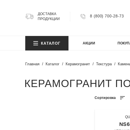
ДОСТАВКА
8 (800) 700-28-73
ПРОДУКЦИИ
КОЛ
КАТАЛОГ
АКЦИИ
ПОКУП
Argillit
Atlas
Главная
Каталог
Керамогранит
Текстура
Камен
Atlas 
Axion
КОЛ
КЕРАМОГРАНИТ П
Bright
Cemen
Cosmi
Сортировка
Argillit
FIJI
Atlas
Granit
Atlas 
Gravel
QU
NS6
Axion
Infinity