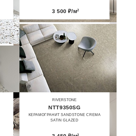
Лаппатированный
3 500
₽/м
2
RIVERSTONE
NTT9350SG
КЕРАМОГРАНИТ SANDSTONE CREMA
SATIN GLAZED
60 x 120
2