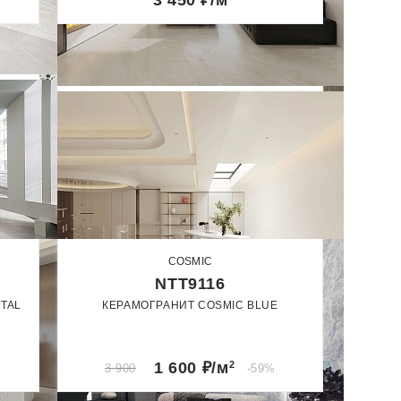
3 450
₽/м
Сатин
COSMIC
NTT9116
ITAL
КЕРАМОГРАНИТ COSMIC BLUE
60 x 120
Сатин
1 600
₽/м
2
3 900
-59%