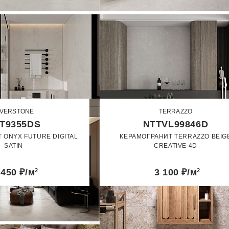
IVERSTONE
TERRAZZO
T9355DS
NTTVL99846D
 ONYX FUTURE DIGITAL
КЕРАМОГРАНИТ TERRAZZO BEIG
SATIN
CREATIVE 4D
60 x 120
60 x 120
 450
₽/м
2
3 100
₽/м
2
Сатин
Матовый