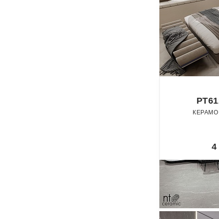
PT61
КЕРАМО
Лап
4