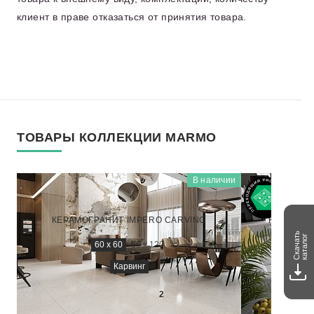
клиент в праве отказаться от принятия товара.
ТОВАРЫ КОЛЛЕКЦИИ MARMO
В наличии
MARMO
NTT995180M
КЕРАМОГРАНИТ IMPERO CARVING
КЕРАМОГР
Скачать
каталог
60 x 60
60 x 120
Карвинг
2 400
₽/м
2