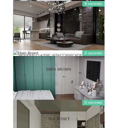
В наличии
WOODEN CLASSIC (КЛАССИЧЕСКОЕ ДЕРЕВО)
SP55209P
ALDER CLASSIC
2 800
₽/м
2
В наличии
WOODEN CLASSIC (КЛАССИЧЕСКОЕ ДЕРЕВО)
SP55211P
EBEN BROWN
2 800
₽/м
2
В наличии
WOODEN CLASSIC (КЛАССИЧЕСКОЕ ДЕРЕВО)
SP55203P
SILK HONEY