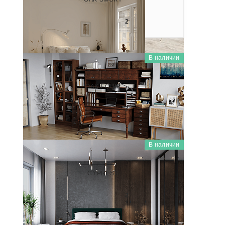
2 800
₽/м
2
В наличии
WOODEN CLASSIC (КЛАССИЧЕСКОЕ ДЕРЕВО)
SP55206P
OAK EQUIP
2 800
₽/м
2
В наличии
WOODEN CLASSIC (КЛАССИЧЕСКОЕ ДЕРЕВО)
SP55210P
CYPRESS
2 800
₽/м
2