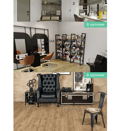
2 800
₽/м
2
В наличии
WOODEN CLASSIC (КЛАССИЧЕСКОЕ ДЕРЕВО)
SP55204P
OAK CLASSIC
2 800
₽/м
2
В наличии
WOODEN CLASSIC (КЛАССИЧЕСКОЕ ДЕРЕВО)
SP55205P
LINDEN WOOD
2 800
₽/м
2