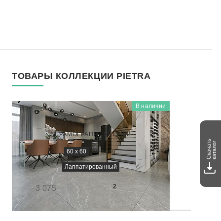
ТОВАРЫ КОЛЛЕКЦИИ PIETRA
В наличии
PIETRA
PT6NTT1102L
КЕРАМОГРАНИТ NTT1102
Скачать
каталог
60 x 60
60 x 120
Лаппатированный
1 800
₽/м
2
3 075
-41%