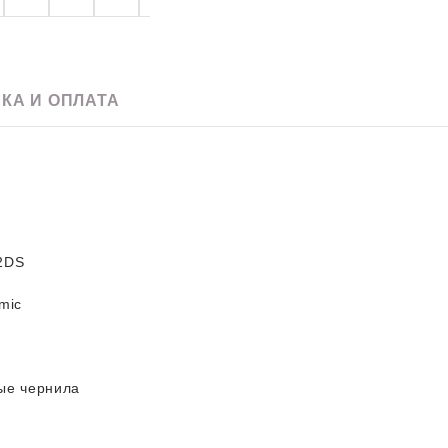
e
Скачать pdf
60 х 120
Для улицы
20 x 120
Для фартука
90 х 180
120 х 240
КА И ОПЛАТА
120 х 270
120 х 280
2DS
mic
ые чернила