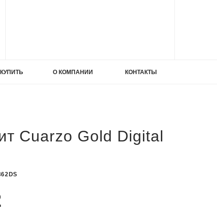
ИЕ
 КУПИТЬ
О КОМПАНИИ
КОНТАКТЫ
ИЕ
ата
т Cuarzo Gold Digital
362DS
2
ата