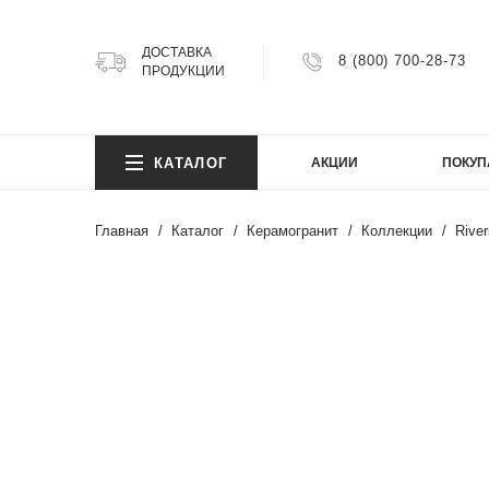
ДОСТАВКА
8 (800) 700-28-73
ПРОДУКЦИИ
КОЛ
КАТАЛОГ
АКЦИИ
ПОКУП
Argillit
Atlas
Главная
Каталог
Керамогранит
Коллекции
River
Atlas 
Axion
КОЛ
Bright
Cemen
Cosmi
Argillit
FIJI
Atlas
Granit
Atlas 
Gravel
Axion
Infinity