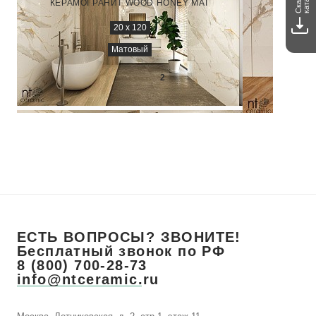
каталог
КЕРАМОГРАНИТ WOOD HONEY MAT
КЕРАМОГ
20 х 120
Матовый
3 100
₽/м
2
ЕСТЬ ВОПРОСЫ? ЗВОНИТЕ!
Бесплатный звонок по РФ
8 (800) 700-28-73
info@ntceramic.ru