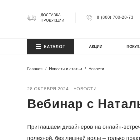
ДОСТАВКА
8 (800) 700-28-73
ПРОДУКЦИИ
КОЛ
КАТАЛОГ
АКЦИИ
ПОКУП
Argillit
Atlas
Главная
Новости и статьи
Новости
Atlas 
Axion
КОЛ
Bright
28 ОКТЯБРЯ 2024
НОВОСТИ
Cemen
Вебинар с Натал
Cosmi
Argillit
FIJI
Atlas
Granit
Atlas 
Приглашаем дизайнеров на онлайн-встреч
Gravel
Axion
Infinity
полезной, без лишней воды – только прак