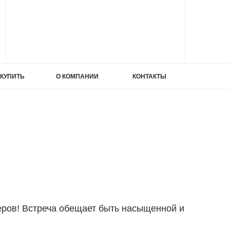
ИЕ
 КУПИТЬ
О КОМПАНИИ
КОНТАКТЫ
ИЕ
ата
еров! Встреча обещает быть насыщенной и
ата