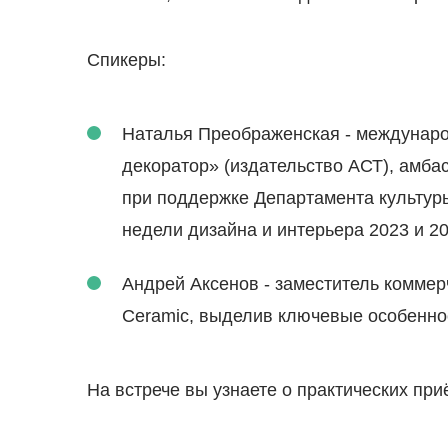
Bright
Lavar
Cemen
Lux Sh
Cosmi
Marm
Спикеры:
FIJI
Marmo
Granit
Gravel
Наталья Преображенская - междунаро
Infinity
декоратор» (издательство АСТ), амба
Lavar
ПРЕ
при поддержке Департамента культуры
Lux Sh
Atlas 
недели дизайна и интерьера 2023 и 2
Marm
Wood
Marmo
Atlas
Андрей Аксенов - заместитель коммер
Granit
Ceramic, выделив ключевые особеннос
ПРЕ
Atlas 
На встрече вы узнаете о практических пр
Wood
Atlas