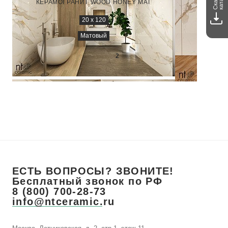
каталог
КЕРАМОГРАНИТ WOOD HONEY MAT
КЕРАМОГ
20 х 120
Матовый
3 100
₽/м
2
ЕСТЬ ВОПРОСЫ? ЗВОНИТЕ!
Бесплатный звонок по РФ
8 (800) 700-28-73
info@ntceramic.ru