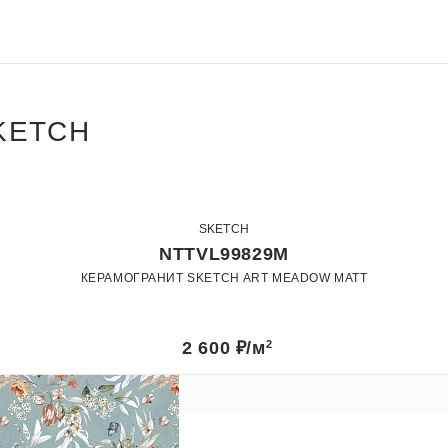
KETCH
SKETCH
NTTVL99829M
КЕРАМОГРАНИТ SKETCH ART MEADOW MATT
60 x 120
Матовый
2 600
₽/м
2