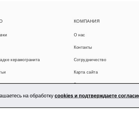
Ю
КОМПАНИЯ
авки
О нас
Контакты
ладке керамогранита
Сотрудничество
тьи
Карта сайта
Вакансии
лашаетесь на обработку
cookies и подтверждаете соглас
нита
и керамической плитки