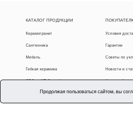
КАТАЛОГ ПРОДУКЦИИ
ПОКУПАТЕЛ
Керамогранит
Условия дост
Сантехника
Гарантии
Мебель
Советы по ук
Гибкая керамика
Новости и ста
SPC от NT Ceramic
Карта сайта
Продолжая пользоваться сайтом, вы сог
Акции
© 2026 «NT CERAMIC»
,
Производитель керамогра