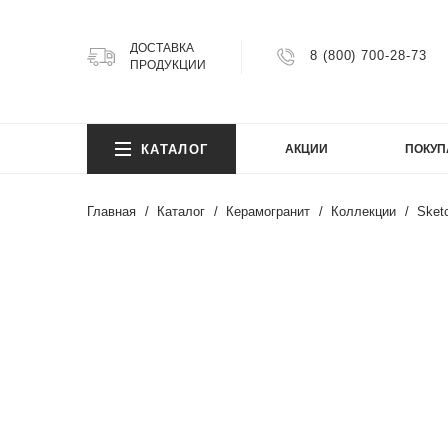
ДОСТАВКА
8 (800) 700-28-73
ПРОДУКЦИИ
КОЛ
КАТАЛОГ
АКЦИИ
ПОКУП
Argillit
Atlas
Главная
Каталог
Керамогранит
Коллекции
Sket
Atlas 
Axion
КОЛ
Bright
Cemen
Cosmi
Argillit
FIJI
Atlas
Granit
Atlas 
Gravel
Axion
Infinity