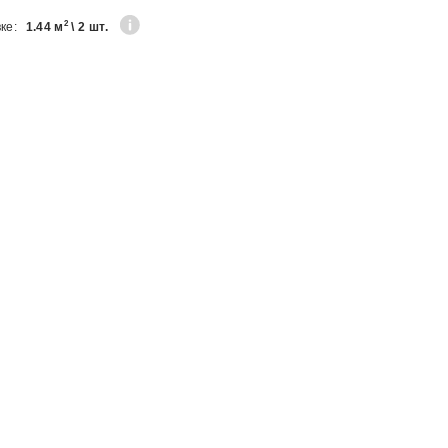
2
вке:
1.44 м
\ 2 шт.
ИЕ
ИЕ