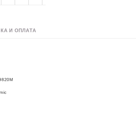
e
Скачать pdf
60 х 120
Для улицы
20 x 120
Для фартука
90 х 180
120 х 240
КА И ОПЛАТА
120 х 270
120 х 280
9820M
mic