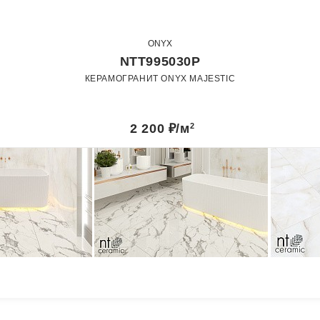
ONYX
NTT995030P
КЕРАМОГРАНИТ ONYX MAJESTIC
60 x 60
60 x 120
Полированный
2 200
₽/м
2