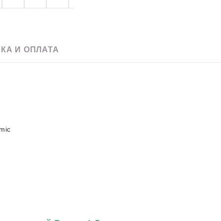
e
Скачать pdf
60 х 120
Для улицы
20 x 120
Для фартука
90 х 180
120 х 240
КА И ОПЛАТА
120 х 270
120 х 280
mic