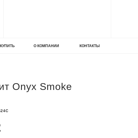
ИЕ
 КУПИТЬ
О КОМПАНИИ
КОНТАКТЫ
ИЕ
ата
ит Onyx Smoke
524C
2
ата