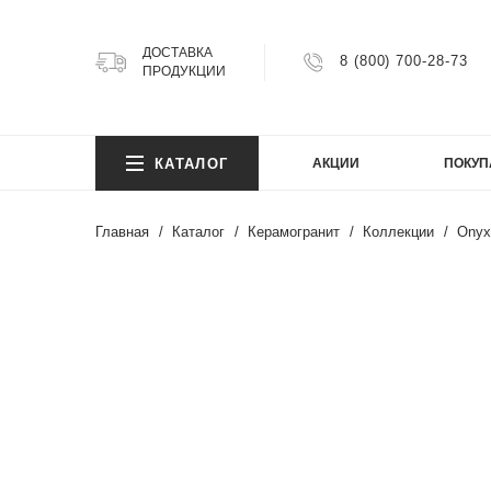
ДОСТАВКА
8 (800) 700-28-73
ПРОДУКЦИИ
КОЛ
КАТАЛОГ
АКЦИИ
ПОКУП
Argillit
Atlas
Главная
Каталог
Керамогранит
Коллекции
Onyx
Atlas 
Axion
КОЛ
Bright
Cemen
Cosmi
Argillit
FIJI
Atlas
Granit
Atlas 
Gravel
Axion
Infinity