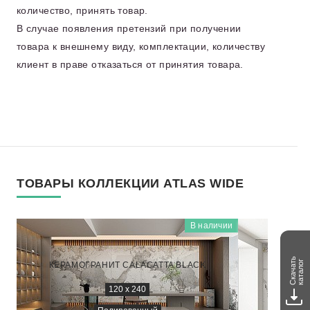
количество, принять товар.
В случае появления претензий при получении
товара к внешнему виду, комплектации, количеству
клиент в праве отказаться от принятия товара.
ТОВАРЫ КОЛЛЕКЦИИ ATLAS WIDE
В наличии
ATLAS WIDE
NTT3012P
Скачать
каталог
КЕРАМОГРАНИТ CALACATTA BLACK
КЕРАМО
120 х 240