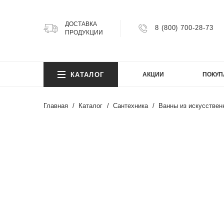
ДОСТАВКА
8 (800) 700-28-73
ПРОДУКЦИИ
КОЛ
КАТАЛОГ
АКЦИИ
ПОКУП
Argillit
Atlas
Главная
Каталог
Сантехника
Ванны из искусствен
Atlas 
Axion
КОЛ
Bright
Cemen
Cosmi
Argillit
FIJI
Atlas
Granit
Atlas 
Gravel
Axion
Infinity