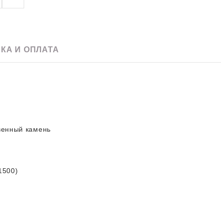
e
Скачать pdf
60 х 120
Для улицы
20 x 120
Для фартука
90 х 180
120 х 240
КА И ОПЛАТА
120 х 270
120 х 280
венный камень
1500)