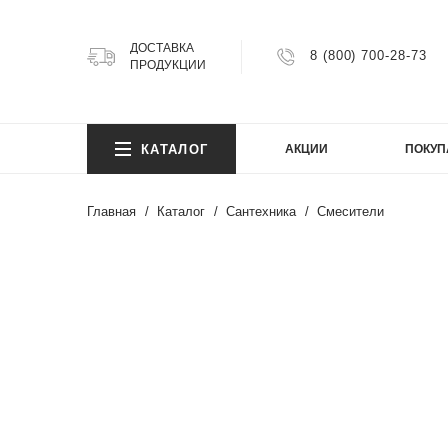
ДОСТАВКА
8 (800) 700-28-73
ПРОДУКЦИИ
КОЛ
КАТАЛОГ
АКЦИИ
ПОКУП
Argillit
Atlas
Главная
Каталог
Сантехника
Смесители
Atlas 
Axion
КОЛ
Bright
Cemen
Cosmi
Argillit
FIJI
Atlas
Granit
Atlas 
Gravel
Axion
Infinity