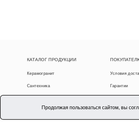
КАТАЛОГ ПРОДУКЦИИ
ПОКУПАТЕЛ
Керамогранит
Условия дост
Сантехника
Гарантии
Мебель
Советы по ук
Продолжая пользоваться сайтом, вы сог
Гибкая керамика
Новости и ста
SPC от NT Ceramic
Карта сайта
Акции