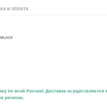
e
Скачать pdf
60 х 120
Для улицы
КА И ОПЛАТА
20 x 120
Для фартука
90 х 180
120 х 240
120 х 270
120 х 280
HBLACK
ку по всей России! Доставка осуществляется в
ем регионе.