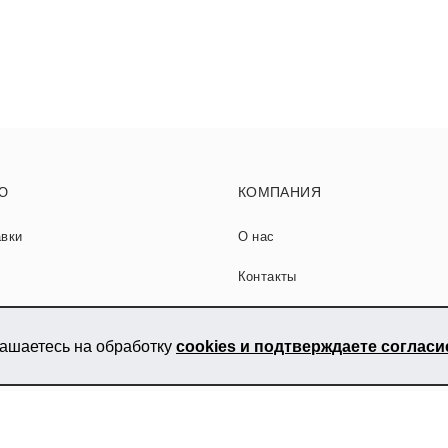
Ю
КОМПАНИЯ
авки
О нас
Контакты
ладке керамогранита
Сотрудничество
лашаетесь на обработку
cookies и подтверждаете соглас
тьи
Карта сайта
Вакансии