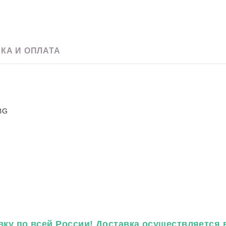
e
Скачать pdf
60 х 120
Для улицы
20 x 120
Для фартука
90 х 180
120 х 240
КА И ОПЛАТА
120 х 270
120 х 280
BG
ку по всей России! Доставка осуществляется в