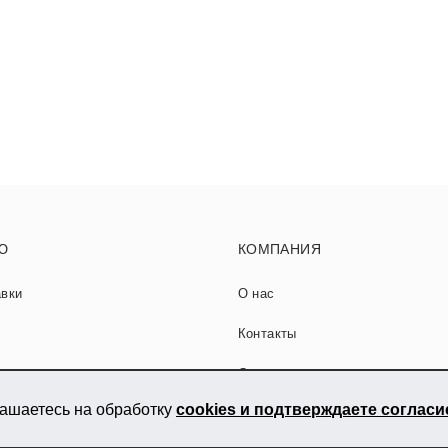
Ю
КОМПАНИЯ
авки
О нас
Контакты
ладке керамогранита
Сотрудничество
лашаетесь на обработку
cookies и подтверждаете соглас
тьи
Карта сайта