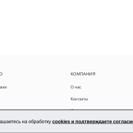
Ю
КОМПАНИЯ
авки
О нас
Контакты
ладке керамогранита
Сотрудничество
лашаетесь на обработку
cookies и подтверждаете соглас
тьи
Карта сайта