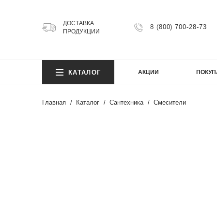
ДОСТАВКА
8 (800) 700-28-73
ПРОДУКЦИИ
КОЛ
КАТАЛОГ
АКЦИИ
ПОКУП
Argillit
Atlas
Главная
Каталог
Сантехника
Смесители
Atlas 
Axion
КОЛ
Bright
Cemen
Cosmi
Argillit
FIJI
Atlas
Granit
Atlas 
Gravel
Axion
Infinity