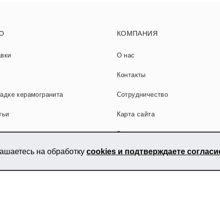
Ю
КОМПАНИЯ
авки
О нас
Контакты
ладке керамогранита
Сотрудничество
тьи
Карта сайта
Вакансии
лашаетесь на обработку
cookies и подтверждаете соглас
нита
и керамической плитки