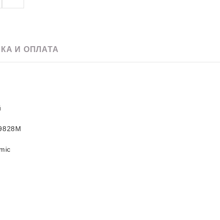
e
Скачать pdf
60 х 120
Для улицы
20 x 120
Для фартука
90 х 180
120 х 240
КА И ОПЛАТА
120 х 270
120 х 280
й
9828M
mic