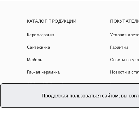
КАТАЛОГ ПРОДУКЦИИ
ПОКУПАТЕЛ
Керамогранит
Условия дост
Сантехника
Гарантии
Мебель
Советы по ук
Гибкая керамика
Новости и ста
SPC от NT Ceramic
Карта сайта
Продолжая пользоваться сайтом, вы сог
Акции
© 2026 «NT CERAMIC»
,
Производитель керамогра