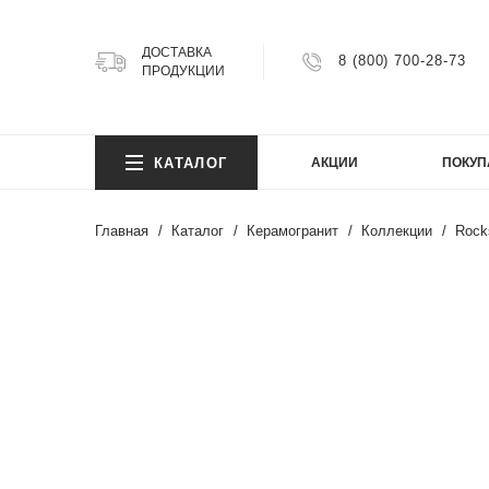
ДОСТАВКА
8 (800) 700-28-73
ПРОДУКЦИИ
КОЛ
КАТАЛОГ
АКЦИИ
ПОКУП
Argillit
Atlas
Главная
Каталог
Керамогранит
Коллекции
Rock
Atlas 
Axion
КОЛ
Bright
Cemen
Cosmi
Argillit
FIJI
Atlas
Granit
Atlas 
Gravel
Axion
Infinity