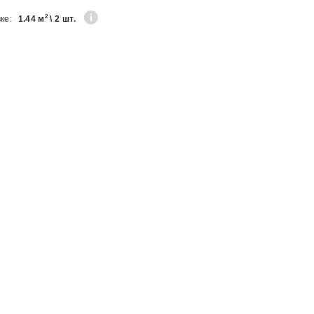
2
вке:
1.44 м
\ 2 шт.
ИЕ
ИЕ