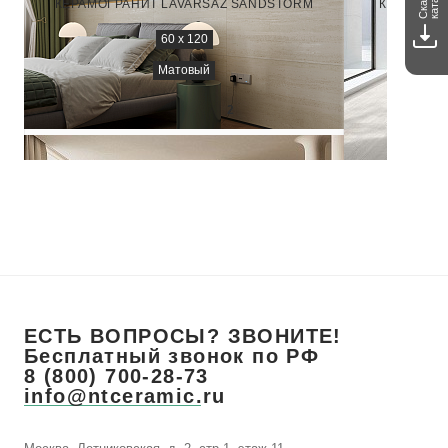
каталог
КЕРАМОГРАНИТ LAVARSAZ SANDSTORM
КЕРАМОГР
60 x 120
Матовый
4 200
₽/м
2
ЕСТЬ ВОПРОСЫ? ЗВОНИТЕ!
Бесплатный звонок по РФ
8 (800) 700-28-73
info@ntceramic.ru