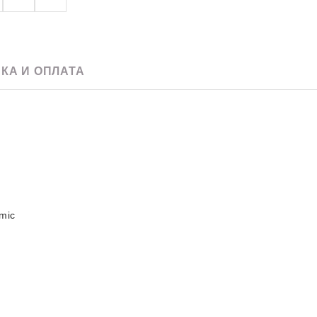
e
Скачать pdf
60 х 120
Для улицы
20 x 120
Для фартука
90 х 180
120 х 240
КА И ОПЛАТА
120 х 270
120 х 280
mic