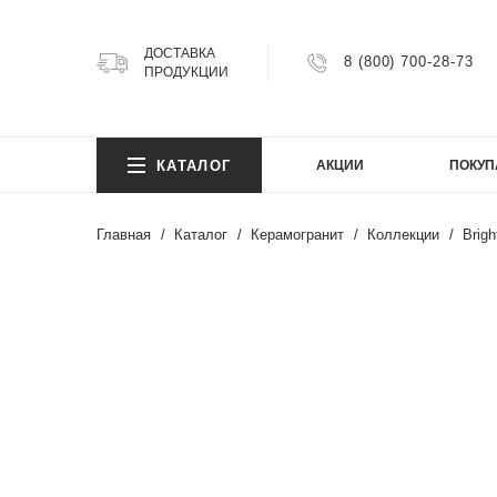
ДОСТАВКА
8 (800) 700-28-73
ПРОДУКЦИИ
КОЛ
КАТАЛОГ
АКЦИИ
ПОКУП
Argillit
Atlas
Главная
Каталог
Керамогранит
Коллекции
Brigh
Atlas 
Axion
КОЛ
Bright
Cemen
Cosmi
Argillit
FIJI
Atlas
Granit
Atlas 
Gravel
Axion
Infinity