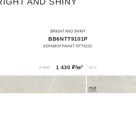
IGHT AND SHINY
BRIGHT AND SHINY
BB6NTT9101P
КЕРАМОГРАНИТ NTT9101
60 x 60
60 x 120
Полированный
1 430
₽/м
2
2 550
-44%