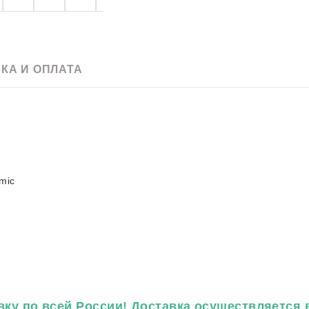
e
Скачать pdf
60 х 120
Для улицы
20 x 120
Для фартука
90 х 180
120 х 240
КА И ОПЛАТА
120 х 270
120 х 280
mic
ку по всей России! Доставка осуществляется в