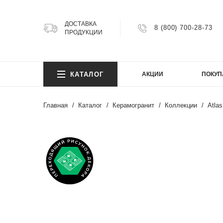
ДОСТАВКА
8 (800) 700-28-73
ПРОДУКЦИИ
КОЛ
КАТАЛОГ
АКЦИИ
ПОКУП
Argillit
Atlas
Главная
Каталог
Керамогранит
Коллекции
Atla
Atlas 
Axion
КОЛ
Bright
Cemen
Cosmi
Argillit
FIJI
Atlas
Granit
Atlas 
Gravel
Axion
Infinity