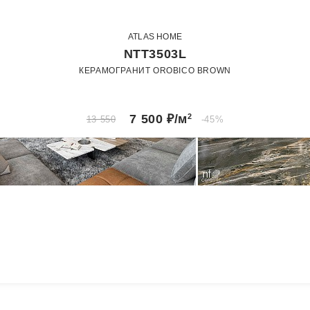
ATLAS HOME
NTT3503L
КЕРАМОГРАНИТ OROBICO BROWN
120 х 270
Лаппатированный
7 500
₽/м
2
13 550
-45%