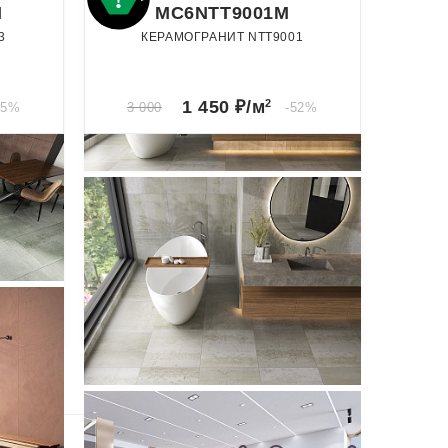
M
MC6NTT9001M
3
КЕРАМОГРАНИТ NTT9001
60 x 60
Матовый
1 450
₽/м
2
55%
3 000
-52%
ИЕ
ИЕ