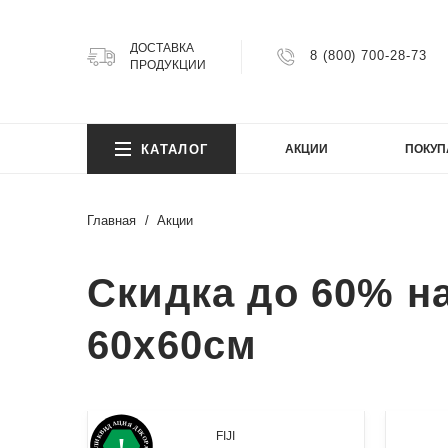
ДОСТАВКА
8 (800) 700-28-73
ПРОДУКЦИИ
КОЛ
КАТАЛОГ
АКЦИИ
ПОКУП
Argillit
Atlas
Главная
Акции
Atlas 
Axion
КОЛ
Скидка до 60% н
Bright
Cemen
Cosmi
60х60см
Argillit
FIJI
Atlas
Granit
Atlas 
Gravel
Axion
Infinity
FIJI