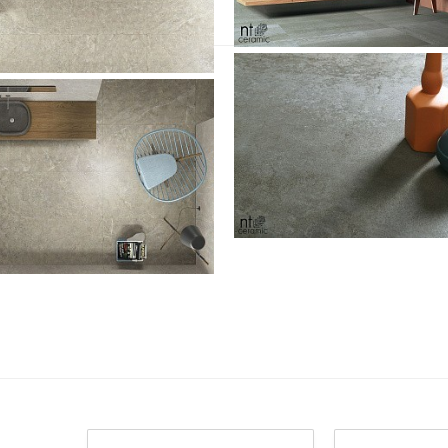
e
Скачать pdf
60 х 120
Для улицы
20 x 120
Для фартука
90 х 180
120 х 240
120 х 270
120 х 280