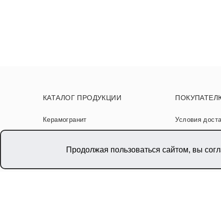
КАТАЛОГ ПРОДУКЦИИ
ПОКУПАТЕЛ
Керамогранит
Условия дост
Сантехника
Гарантии
Продолжая пользоваться сайтом, вы сог
Мебель
Советы по ук
Гибкая керамика
Новости и ста
SPC от NT Ceramic
Карта сайта
Акции