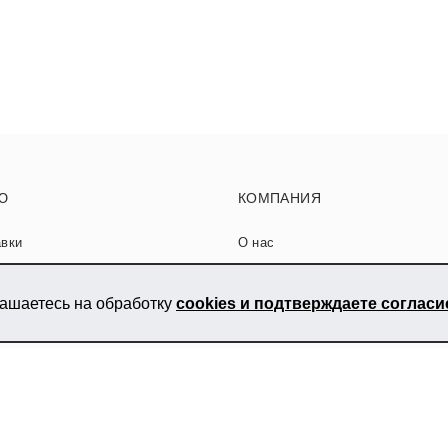
Ю
КОМПАНИЯ
авки
О нас
Контакты
лашаетесь на обработку
cookies и подтверждаете соглас
ладке керамогранита
Сотрудничество
тьи
Карта сайта
Вакансии